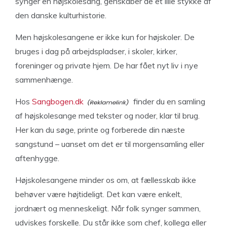
synger en højskolesang, genskaber de et lille stykke af
den danske kulturhistorie.
Men højskolesangene er ikke kun for højskoler. De
bruges i dag på arbejdspladser, i skoler, kirker,
foreninger og private hjem. De har fået nyt liv i nye
sammenhænge.
Hos
Sangbogen.dk
finder du en samling
af højskolesange med tekster og noder, klar til brug.
Her kan du søge, printe og forberede din næste
sangstund – uanset om det er til morgensamling eller
aftenhygge.
Højskolesangene minder os om, at fællesskab ikke
behøver være højtideligt. Det kan være enkelt,
jordnært og menneskeligt. Når folk synger sammen,
udviskes forskelle. Du står ikke som chef, kollega eller