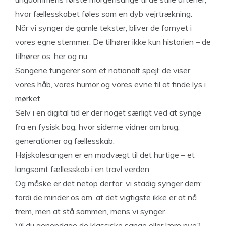
hvor fællesskabet føles som en dyb vejrtrækning.
Når vi synger de gamle tekster, bliver de fornyet i
vores egne stemmer. De tilhører ikke kun historien – de
tilhører os, her og nu.
Sangene fungerer som et nationalt spejl: de viser
vores håb, vores humor og vores evne til at finde lys i
mørket.
Selv i en digital tid er der noget særligt ved at synge
fra en fysisk bog, hvor siderne vidner om brug,
generationer og fællesskab.
Højskolesangen er en modvægt til det hurtige – et
langsomt fællesskab i en travl verden.
Og måske er det netop derfor, vi stadig synger dem:
fordi de minder os om, at det vigtigste ikke er at nå
frem, men at stå sammen, mens vi synger.
Vil du genopdage de klassiske sange eller lære nye?