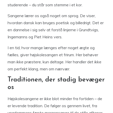
studerende – du står som stemme i et kor.
Sangene lærer os også noget om sprog. De viser,
hvordan dansk kan bruges poetisk og billedrigt. Det er
en dannelse i sig selv at forstå linjerne i Grundtvigs,
Ingemanns og Piet Heins vers.
I en tid, hvor mange længes efter noget ægte og
fælles, giver højskolesangen et frirum. Her behøver
man ikke præstere, kun deltage. Her handler det ikke
om perfekt klang, men om nærvær.
Traditionen, der stadig bevæger
os
Højskolesangene er ikke blot minder fra fortiden – de
er levende tradition. De følger os gennem livet, fra
ungdommens første morgensange til de stille aftener,