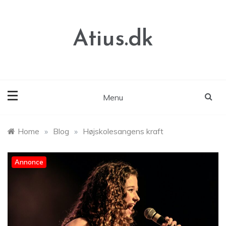
Skip
to
content
Atius.dk
Menu
Home
»
Blog
»
Højskolesangens kraft
Annonce